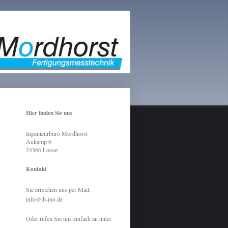
Hier finden Sie uns
Ingenieurbüro Mordhorst
Aukamp
6
24366
Loose
Kontakt
Sie erreichen uns per Mail:
info@ib-mo.de
Oder rufen Sie uns einfach an unter